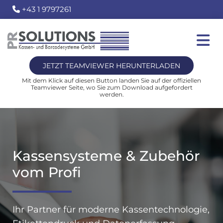
+43 1 9797261

JETZT TEAMVIEWER HERUNTERLADEN
Mit dem Klick auf diesen Button landen Sie auf der offiziellen
Teamviewer Seite, wo Sie zum Download aufgefordert
werden.
Kassensysteme & Zubehör
vom Profi
Ihr Partner für moderne Kassentechnologie,