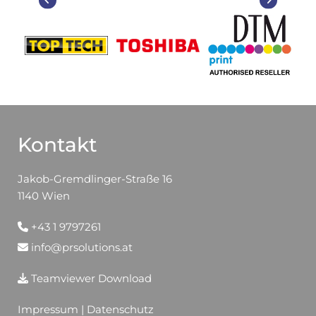
Kontakt
Jakob-Gremdlinger-Straße 16
1140 Wien
+43 1 9797261

info@prsolutions.at

Teamviewer Download

Impressum
|
Datenschutz