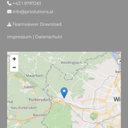
+43 1 9797261

info@prsolutions.at

Teamviewer Download

Impressum
|
Datenschutz